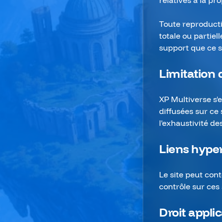
relatives à la pro
Toute reproducti
totale ou partiel
support que ce so
Limitation 
XP Multiverse s'e
diffusées sur ce 
l'exhaustivité de
Liens hype
Le site peut cont
contrôle sur ces 
Droit appli