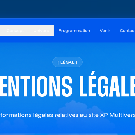
Concept
Univers
Programmation
Venir
Contac
[
LÉGAL
]
ENTIONS
LÉGAL
nformations légales relatives au site XP Multivers