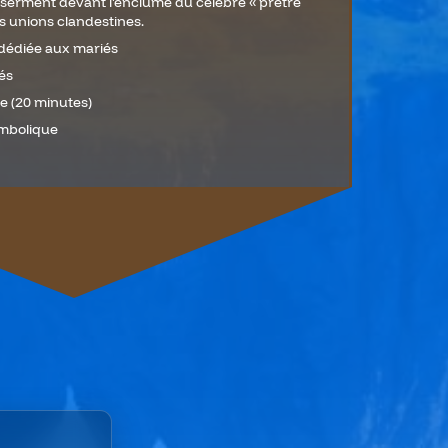
erment devant l'enclume du célèbre « prêtre
s unions clandestines.
dédiée aux mariés
és
e (20 minutes)
ymbolique