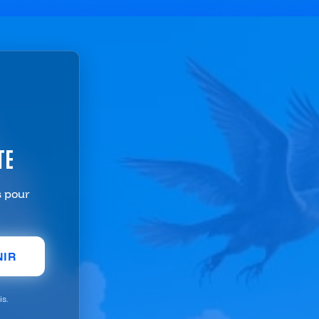
TE
s pour
NIR
s.