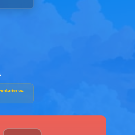
s
venturier ou