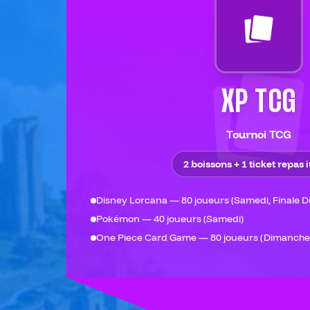
XP TCG
Tournoi TCG
2 boissons + 1 ticket repas 
Disney Lorcana — 80 joueurs (Samedi, Finale 
Pokémon — 40 joueurs (Samedi)
One Piece Card Game — 80 joueurs (Dimanche