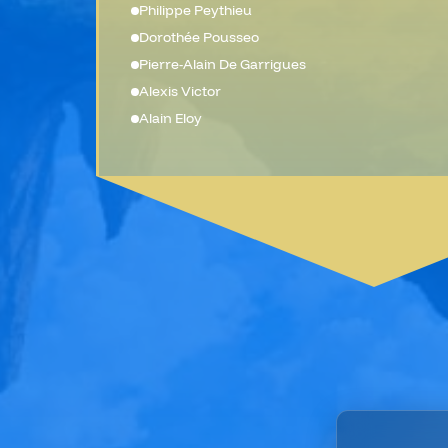
Philippe Peythieu
Dorothée Pousseo
Pierre-Alain De Garrigues
Alexis Victor
Alain Eloy