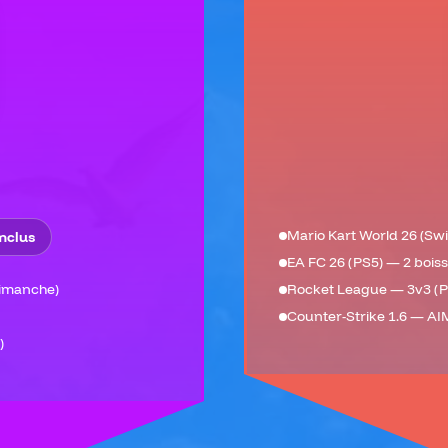
Mario Kart World 26 (Swit
inclus
EA FC 26 (PS5) — 2 boiss
Dimanche)
Rocket League — 3v3 (P
Counter-Strike 1.6 — AI
)