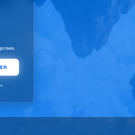
prises.
TER
s.