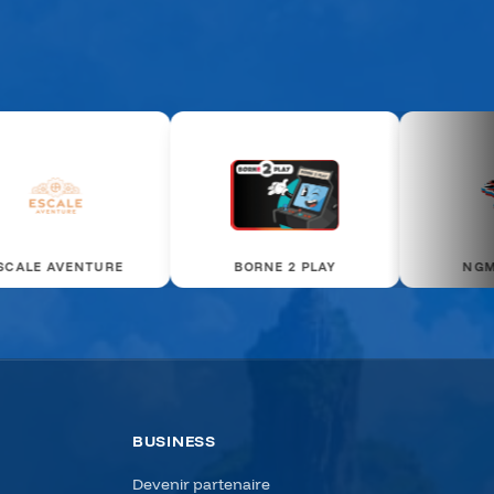
ORNE 2 PLAY
NGM KARTING
ART
BUSINESS
Devenir partenaire