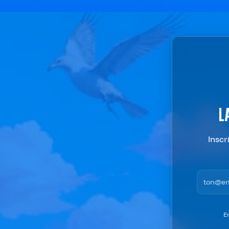
L
Inscr
Adresse 
E