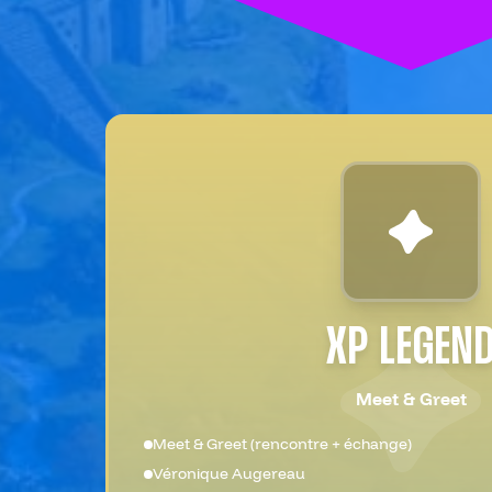
XP LEGEN
Meet & Greet
Meet & Greet (rencontre + échange)
Véronique Augereau