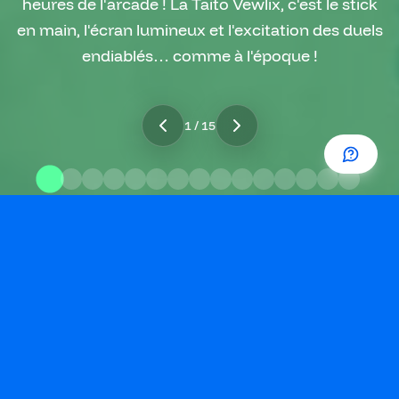
heures de l'arcade ! La Taito Vewlix, c'est le stick
en main, l'écran lumineux et l'excitation des duels
endiablés… comme à l'époque !
1
/
15
Un Univers
intergénérationnel par
essence