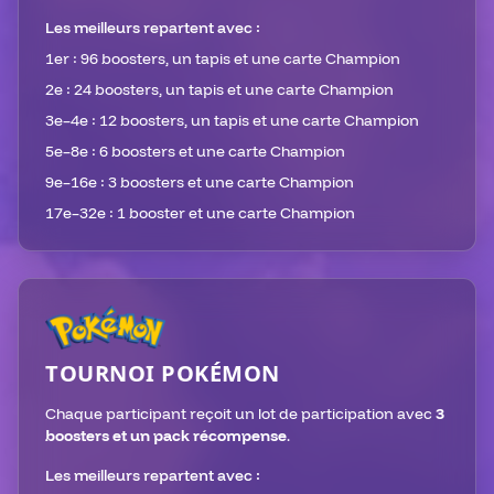
Les meilleurs repartent avec :
1er : 96 boosters, un tapis et une carte Champion
2e : 24 boosters, un tapis et une carte Champion
3e–4e : 12 boosters, un tapis et une carte Champion
5e–8e : 6 boosters et une carte Champion
9e–16e : 3 boosters et une carte Champion
17e–32e : 1 booster et une carte Champion
TOURNOI POKÉMON
Chaque participant reçoit un lot de participation avec
3
boosters et un pack récompense
.
Les meilleurs repartent avec :