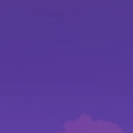
BILLETTERIE