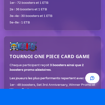
1er : 72 boosters et 1 ETB
2e : 36 boosters et 1 ETB
3e–4e : 30 boosters et 1 ETB
5e–8e : 1 ETB
TOURNOI ONE PIECE CARD GAME
Chaque participant reçoit
3 boosters ainsi que 2
boosters promo aléatoires
.
Les joueurs les plus performants repartent avec :
1er : 48 boosters, Set 3rd Anniversary, Winner Promo et
Winner Pack
2e : 24 boosters et Winner Pack
3e–4e : 12 boosters et Winner Pack