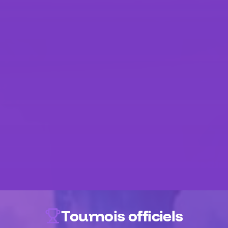
Tournois officiels