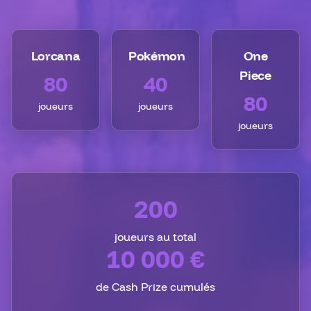
Lorcana
Pokémon
One
Piece
80
40
80
joueurs
joueurs
joueurs
200
joueurs au total
10 000 €
de Cash Prize cumulés