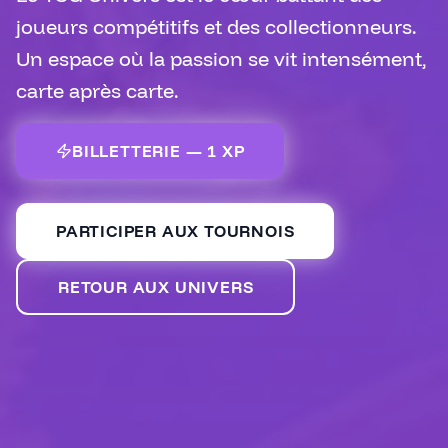
joueurs compétitifs et des collectionneurs.
Un espace où la passion se vit intensément,
carte après carte.
BILLETTERIE — 1 XP
PARTICIPER AUX TOURNOIS
RETOUR AUX UNIVERS